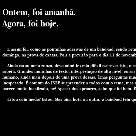
Ontem, foi amanhã.
Agora, foi hoje.
E assim foi, como as pontinhas adesivas de um band-aid, sendo retir
domingo, na prova de exatas. Pois a previsão para o dia 11 de novem
Ainda estou meio zonzo, devo admitir (está difícil escrever isto, m
saberá. Grandes muralhas de texto, interpretação de alto nível, cois
humano, ainda mais depois de uma prova dessas. Umas perguntas muito
inesperado. É comum do INEP surpreender a todos com o tema, mas e
parece muito localizado, né? Apesar dos apesares, acho que fui bem. 
Estou com medo? Estou. Mas uma hora ou outra, o band-aid tem que sa