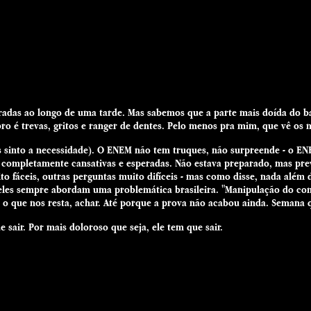
adas ao longo de uma tarde. Mas sabemos que a parte mais doída do band
bro é trevas, gritos e ranger de dentes. Pelo menos pra mim, que vê 
as sinto a necessidade). O ENEM não tem truques, não surpreende - o EN
as completamente cansativas e esperadas. Não estava preparado, mas pre
 fáceis, outras perguntas muito difíceis - mas como disse, nada além
les sempre abordam uma problemática brasileira. "Manipulação do com
É o que nos resta, achar. Até porque a prova não acabou ainda. Semana 
ir. Por mais doloroso que seja, ele tem que sair.