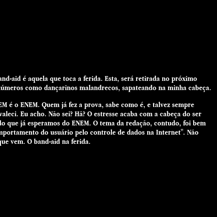
-aid é aquela que toca a ferida. Esta, será retirada no próximo
os números como dançarinos malandrecos, sapateando na minha cabeça.
EM é o ENEM. Quem já fez a prova, sabe como é, e talvez sempre
valeci. Eu acho. Não sei? Hã? O estresse acaba com a cabeça do ser
 do que já esperamos do ENEM. O tema da redação, contudo, foi bem
portamento do usuário pelo controle de dados na Internet". Não
que vem. O band-aid na ferida.